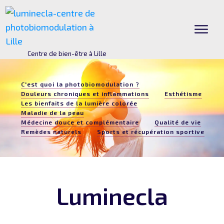
Centre de bien-être à Lille
C'est quoi la photobiomodulation ?
Douleurs chroniques et inflammations
Esthétisme
Les bienfaits de la lumière colorée
Maladie de la peau
Médecine douce et complémentaire
Qualité de vie
Remèdes naturels
Sports et récupération sportive
Luminecla